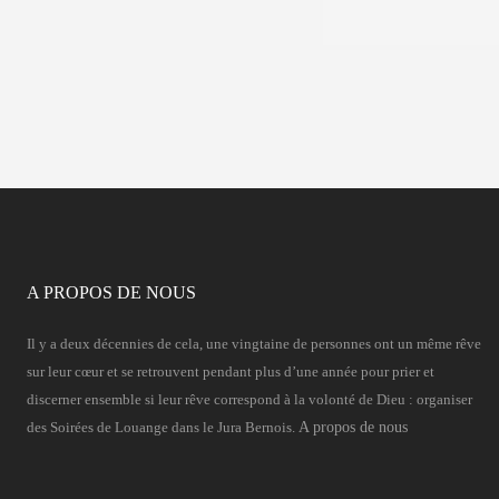
A PROPOS DE NOUS
Il y a deux décennies de cela, une vingtaine de personnes ont un même rêve
sur leur cœur et se retrouvent pendant plus d’une année pour prier et
discerner ensemble si leur rêve correspond à la volonté de Dieu : organiser
des Soirées de Louange dans le Jura Bernois.
A propos de nous